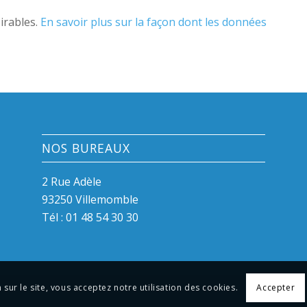
sirables.
En savoir plus sur la façon dont les données
NOS BUREAUX
2 Rue Adèle
93250 Villemomble
Tél :
01 48 54 30 30
 sur le site, vous acceptez notre utilisation des cookies.
Accepter