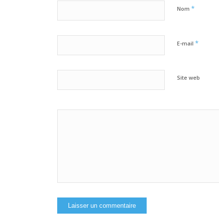
*
Nom
*
E-mail
Site web
Oui, ajoute