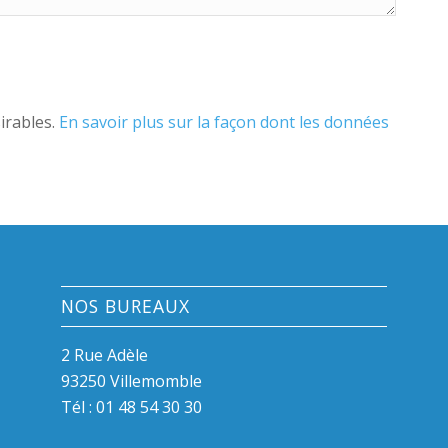
sirables.
En savoir plus sur la façon dont les données
NOS BUREAUX
2 Rue Adèle
93250 Villemomble
Tél :
01 48 54 30 30