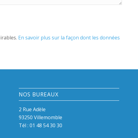
sirables.
En savoir plus sur la façon dont les données
NOS BUREAUX
2 Rue Adèle
93250 Villemomble
Tél :
01 48 54 30 30