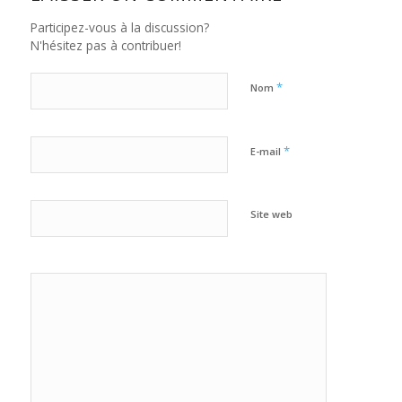
Participez-vous à la discussion?
N'hésitez pas à contribuer!
*
Nom
*
E-mail
Site web
Oui,
ajoutez-moi à
votre
newsletter