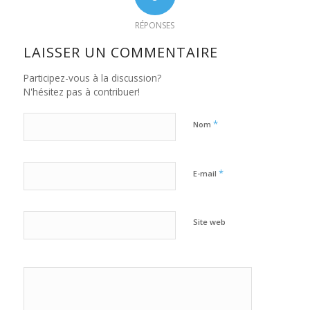
RÉPONSES
LAISSER UN COMMENTAIRE
Participez-vous à la discussion?
N'hésitez pas à contribuer!
*
Nom
*
E-mail
Site web
Oui,
ajoutez-moi à
votre
newsletter