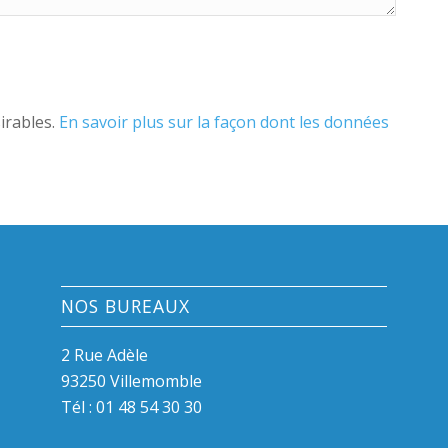
sirables.
En savoir plus sur la façon dont les données
NOS BUREAUX
2 Rue Adèle
93250 Villemomble
Tél :
01 48 54 30 30