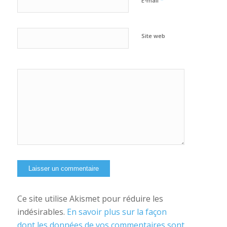
*
E-mail
Site web
Oui,
ajoutez-moi à
votre
newsletter
Ce site utilise Akismet pour réduire les
indésirables.
En savoir plus sur la façon
dont les données de vos commentaires sont