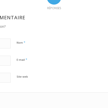
RÉPONSES
MMENTAIRE
ion?
*
Nom
*
E-mail
Site web
Oui, ajoutez-moi à votre newsletter