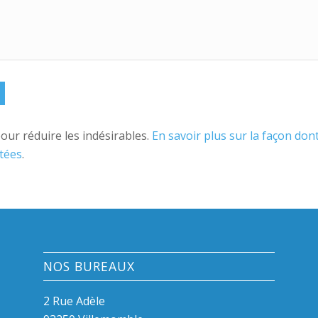
pour réduire les indésirables.
En savoir plus sur la façon don
tées
.
NOS BUREAUX
2 Rue Adèle