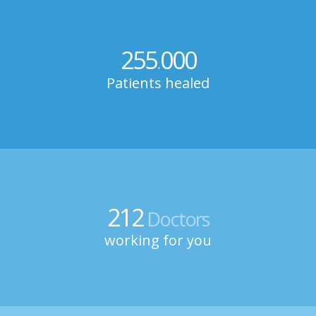
255
000
.
Patients healed
212
Doctors
working for you