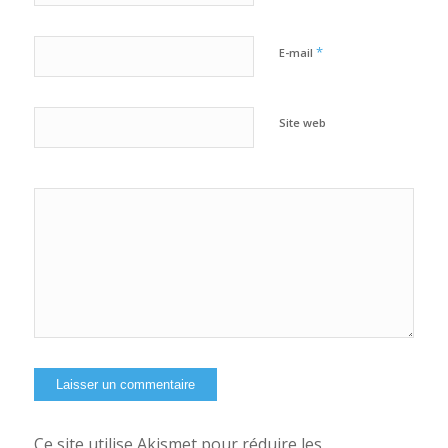
*
E-mail
Site web
Oui, ajoutez-moi à
votre newsletter
Ce site utilise Akismet pour réduire les