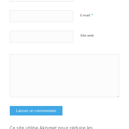
*
E-mail
Site web
Oui, ajoutez-moi à
votre newsletter
Ce site utilise Akismet pour réduire les